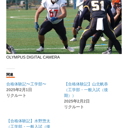
OLYMPUS DIGITAL CAMERA
関連
合格体験記〜工学部〜
【合格体験記】山北帆恭
2025年2月1日
（工学部・一般入試（後
リクルート
期））
2025年2月2日
リクルート
【合格体験記】水野惣太
（工学部・一般入試（後