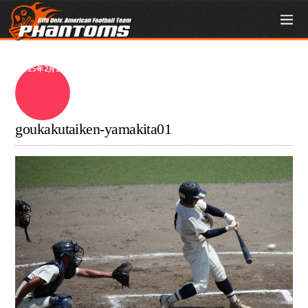
2025年2月2日
goukakutaiken-yamakita01