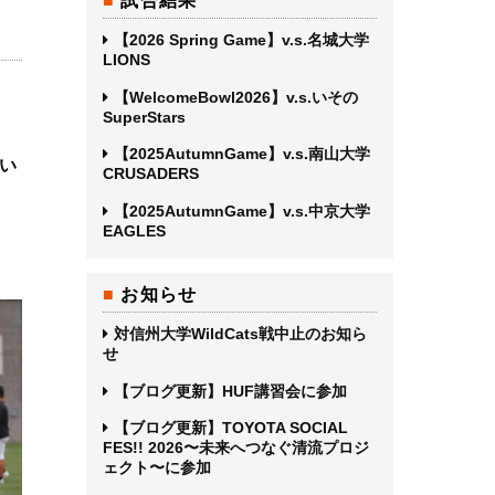
試合結果
【2026 Spring Game】v.s.名城大学
LIONS
【WelcomeBowl2026】v.s.いその
SuperStars
【2025AutumnGame】v.s.南山大学
告い
CRUSADERS
【2025AutumnGame】v.s.中京大学
EAGLES
お知らせ
対信州大学WildCats戦中止のお知ら
せ
【ブログ更新】HUF講習会に参加
【ブログ更新】TOYOTA SOCIAL
FES!! 2026〜未来へつなぐ清流プロジ
ェクト〜に参加