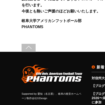
を行います。
今後とも熱いご声援のほどお願いいたします。
岐阜大学アメリカンフットボール部
PHANTOMS
新着
対信州大
【ブログ
【ブログ更
Supported by
愛知（名古屋）、岐阜の格安ホームペ
2026
ージ制作会社GDesign
に参加