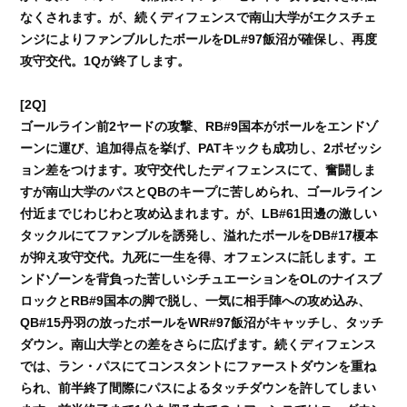
なくされます。が、続くディフェンスで南山大学がエクスチェ
ンジによりファンブルしたボールをDL#97飯沼が確保し、再度
攻守交代。1Qが終了します。
[2Q]
ゴールライン前2ヤードの攻撃、RB#9国本がボールをエンドゾ
ーンに運び、追加得点を挙げ、PATキックも成功し、2ポゼッシ
ョン差をつけます。攻守交代したディフェンスにて、奮闘しま
すが南山大学のパスとQBのキープに苦しめられ、ゴールライン
付近までじわじわと攻め込まれます。が、LB#61田邊の激しい
タックルにてファンブルを誘発し、溢れたボールをDB#17榎本
が抑え攻守交代。九死に一生を得、オフェンスに託します。エ
ンドゾーンを背負った苦しいシチュエーションをOLのナイスブ
ロックとRB#9国本の脚で脱し、一気に相手陣への攻め込み、
QB#15丹羽の放ったボールをWR#97飯沼がキャッチし、タッチ
ダウン。南山大学との差をさらに広げます。続くディフェンス
では、ラン・パスにてコンスタントにファーストダウンを重ね
られ、前半終了間際にパスによるタッチダウンを許してしまい