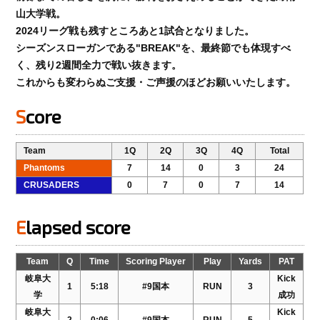
山大学戦。
2024リーグ戦も残すところあと1試合となりました。
シーズンスローガンである"BREAK"を、最終節でも体現すべ
く、残り2週間全力で戦い抜きます。
これからも変わらぬご支援・ご声援のほどお願いいたします。
Score
Team
1Q
2Q
3Q
4Q
Total
Phantoms
7
14
0
3
24
CRUSADERS
0
7
0
7
14
Elapsed score
Team
Q
Time
Scoring Player
Play
Yards
PAT
岐阜大
Kick
1
5:18
#9国本
RUN
3
学
成功
岐阜大
Kick