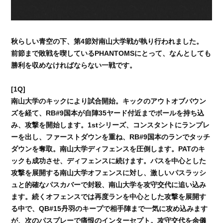
秋らしい青空の下、第4節対南山大学戦が執り行われました。
前節まで敗戦を喫しているPHANTOMSにとって、なんとしても
勝利を収めなければならない一戦です。
[1Q]
南山大学のキックにより試合開始。キックのアウトオブバウン
ズを経て、RB#9国本が自陣35ヤード付近までボールを持ち込
み、攻撃を開始します。1stシリーズ、コンスタントにランプレ
ーを出し、ファーストダウンを重ね、RB#9国本のランでタッチ
ダウンを奪取。南山大学ディフェンスを圧倒します。PATのキ
ックも成功させ、ディフェンスに続けます。パスを中心とした
攻撃を展開する南山大学オフェンスに対し、激しいパスラッシ
ュと的確なパスカバーで封殺、南山大学を攻守交代に追い込み
ます。続くオフェンスでは再度ランを中心とした攻撃を展開す
る中で、QB#15丹羽のキープで相手陣まで一気に攻め込みます
が、次のパスプレーで痛恨のインターセプト。攻守交代を余儀