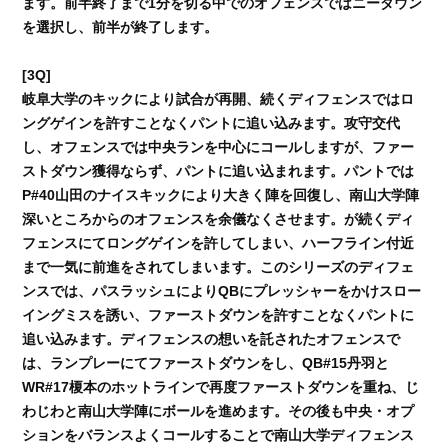
ます。前半終了まで1分を切る中でのオフェンスではニーダウン
を選択し、前半が終了します。
[3Q]
岐阜大学のキックにより試合が再開、続くディフェンスではロ
ングゲインを許すことなくパントに追い込みます。攻守交代
し、オフェンスでは中央ランを中心にコールしますが、ファー
ストダウン獲得ならず、パントに追い込まれます。パントでは
P#40山田のナイスキックにより大きく陣を回復し、南山大学陣
深いところからのオフェンスを余儀なくさせます。が続くディ
フェンスにてロングゲインを許してしまい、ハーフライン付近
まで一気に前進をされてしまいます。このシリーズのディフェ
ンスでは、パスラッシュによりQBにプレッシャーをかけスロー
イングミスを誘い、ファーストダウンを許すことなくパントに
追い込みます。ディフェンスの想いを託されたオフェンスで
は、ランプレーにてファーストダウンをし、QB#15丹羽と
WR#17榎本のホットラインで再度ファーストダウンを重ね、じ
わじわと南山大学陣にボールを進めます。その後も中央・オプ
ションをバランスよくコールすることで南山大学ディフェンス