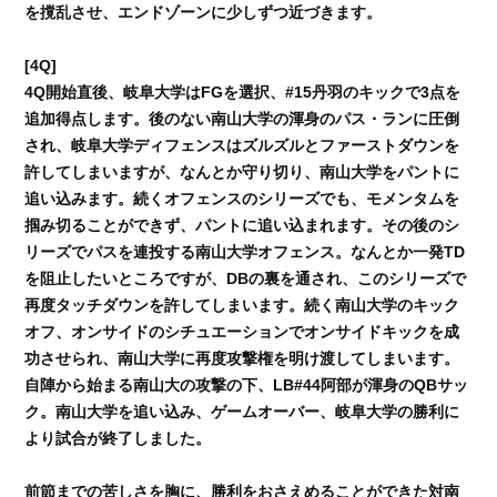
を撹乱させ、エンドゾーンに少しずつ近づきます。
[4Q]
4Q開始直後、岐阜大学はFGを選択、#15丹羽のキックで3点を
追加得点します。後のない南山大学の渾身のパス・ランに圧倒
され、岐阜大学ディフェンスはズルズルとファーストダウンを
許してしまいますが、なんとか守り切り、南山大学をパントに
追い込みます。続くオフェンスのシリーズでも、モメンタムを
掴み切ることができず、パントに追い込まれます。その後のシ
リーズでパスを連投する南山大学オフェンス。なんとか一発TD
を阻止したいところですが、DBの裏を通され、このシリーズで
再度タッチダウンを許してしまいます。続く南山大学のキック
オフ、オンサイドのシチュエーションでオンサイドキックを成
功させられ、南山大学に再度攻撃権を明け渡してしまいます。
自陣から始まる南山大の攻撃の下、LB#44阿部が渾身のQBサッ
ク。南山大学を追い込み、ゲームオーバー、岐阜大学の勝利に
より試合が終了しました。
前節までの苦しさを胸に、勝利をおさえめることができた対南