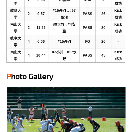
2
0:06
#9国本
RUN
5
学
成功
岐阜大
#15丹羽→#97
Kick
2
9:57
PASS
26
学
飯沼
成功
南山大
#9大竹→#4安
Kick
2
11:26
PASS
20
学
藤
成功
岐阜大
4
0:06
#15丹羽
FG
20
-
学
南山大
#2小川→#17水
Kick
4
10:44
PASS
45
学
野
成功
Photo Gallery