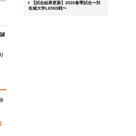
【試合結果更新】2026春季試合〜対
名城大学LIONS戦〜
、誠
り
分
案