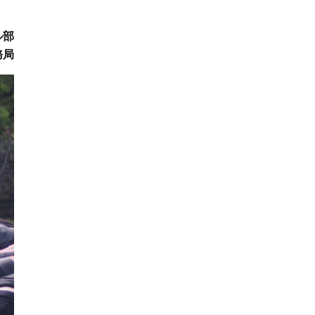
ル部
務局