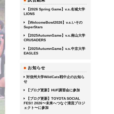
試合結果
【2026 Spring Game】v.s.名城大学
LIONS
【WelcomeBowl2026】v.s.いその
SuperStars
【2025AutumnGame】v.s.南山大学
CRUSADERS
【2025AutumnGame】v.s.中京大学
EAGLES
お知らせ
対信州大学WildCats戦中止のお知ら
せ
【ブログ更新】HUF講習会に参加
【ブログ更新】TOYOTA SOCIAL
FES!! 2026〜未来へつなぐ清流プロジ
ェクト〜に参加