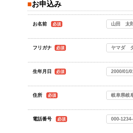
お申込み
お名前
必須
フリガナ
必須
生年月日
必須
住所
必須
電話番号
必須