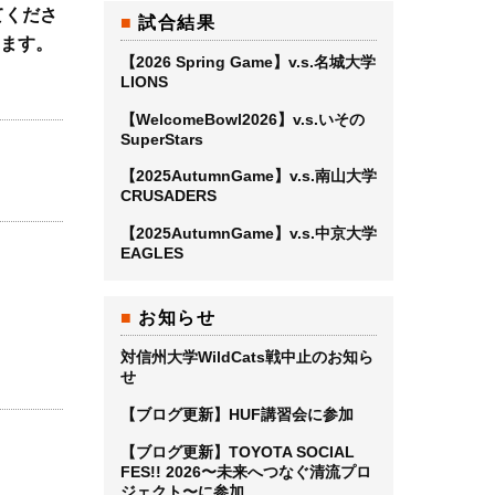
てくださ
試合結果
きます。
【2026 Spring Game】v.s.名城大学
LIONS
【WelcomeBowl2026】v.s.いその
SuperStars
【2025AutumnGame】v.s.南山大学
CRUSADERS
【2025AutumnGame】v.s.中京大学
EAGLES
お知らせ
対信州大学WildCats戦中止のお知ら
せ
【ブログ更新】HUF講習会に参加
【ブログ更新】TOYOTA SOCIAL
FES!! 2026〜未来へつなぐ清流プロ
ジェクト〜に参加